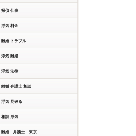
探偵 仕事
浮気 料金
離婚 トラブル
浮気 離婚
浮気 法律
離婚 弁護士 相談
浮気 見破る
相談 浮気
離婚 弁護士 東京