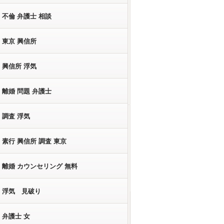
不倫 弁護士 相談
東京 興信所
興信所 浮気
離婚 問題 弁護士
調査 浮気
素行 興信所 調査 東京
離婚 カウンセリング 無料
浮気 見破り
弁護士 女