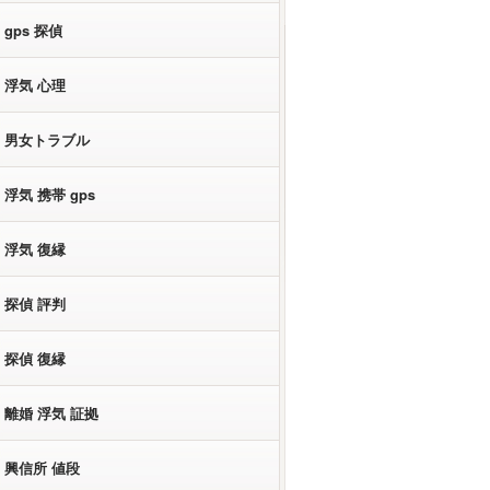
gps 探偵
浮気 心理
男女トラブル
浮気 携帯 gps
浮気 復縁
探偵 評判
探偵 復縁
離婚 浮気 証拠
興信所 値段