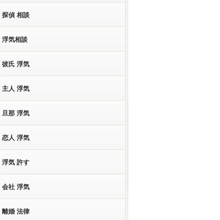
探偵 相談
浮気相談
彼氏 浮気
主人 浮気
旦那 浮気
恋人 浮気
浮気 許す
会社 浮気
離婚 法律