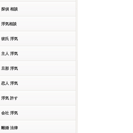
探偵 相談
浮気相談
彼氏 浮気
主人 浮気
旦那 浮気
恋人 浮気
浮気 許す
会社 浮気
離婚 法律