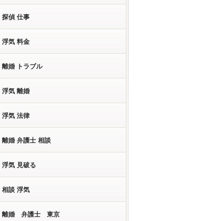
探偵 仕事
浮気 料金
離婚 トラブル
浮気 離婚
浮気 法律
離婚 弁護士 相談
浮気 見破る
相談 浮気
離婚 弁護士 東京