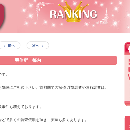
←
前へ
次へ
→
興信所 都内
です。
お気軽にご相談下さい。首都圏での探偵 浮気調査や素行調査は、
。
欺事件も増えております。
などで多くの調査依頼を頂き、実績も多くあります。