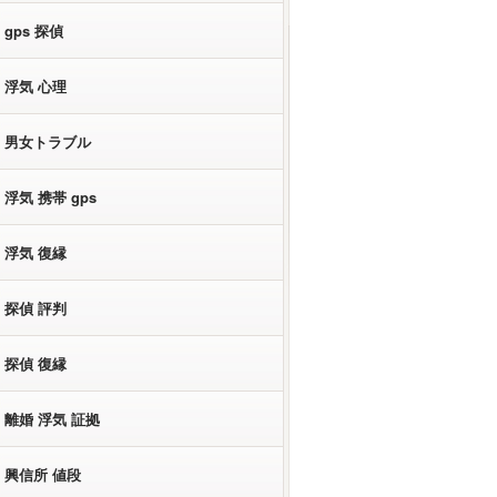
gps 探偵
浮気 心理
男女トラブル
浮気 携帯 gps
浮気 復縁
探偵 評判
探偵 復縁
離婚 浮気 証拠
興信所 値段