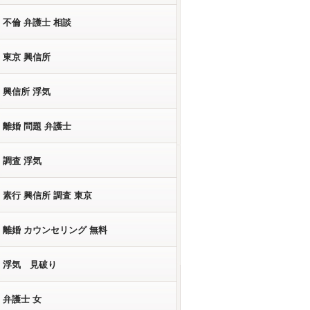
不倫 弁護士 相談
東京 興信所
興信所 浮気
離婚 問題 弁護士
調査 浮気
素行 興信所 調査 東京
離婚 カウンセリング 無料
浮気 見破り
弁護士 女